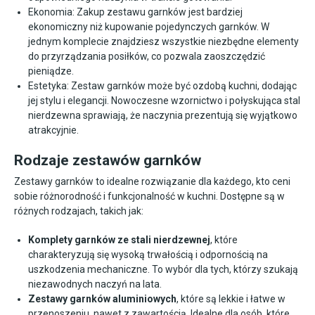
Ekonomia: Zakup zestawu garnków jest bardziej
ekonomiczny niż kupowanie pojedynczych garnków. W
jednym komplecie znajdziesz wszystkie niezbędne elementy
do przyrządzania posiłków, co pozwala zaoszczędzić
pieniądze.
Estetyka: Zestaw garnków może być ozdobą kuchni, dodając
jej stylu i elegancji. Nowoczesne wzornictwo i połyskująca stal
nierdzewna sprawiają, że naczynia prezentują się wyjątkowo
atrakcyjnie.
Rodzaje zestawów garnków
Zestawy garnków to idealne rozwiązanie dla każdego, kto ceni
sobie różnorodność i funkcjonalność w kuchni. Dostępne są w
różnych rodzajach, takich jak:
Komplety garnków ze stali nierdzewnej
, które
charakteryzują się wysoką trwałością i odpornością na
uszkodzenia mechaniczne. To wybór dla tych, którzy szukają
niezawodnych naczyń na lata.
Zestawy garnków aluminiowych
, które są lekkie i łatwe w
przenoszeniu, nawet z zawartością. Idealne dla osób, które