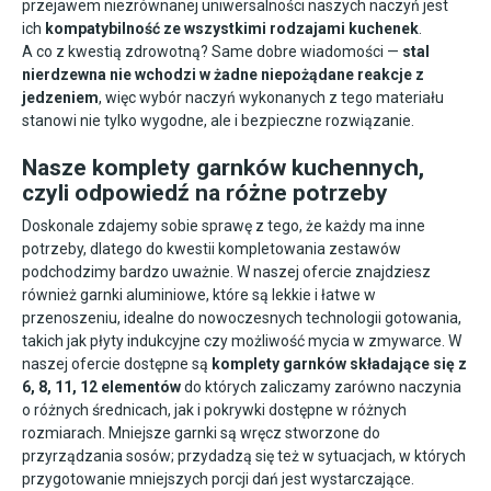
przejawem niezrównanej uniwersalności naszych naczyń jest
ich
kompatybilność ze wszystkimi rodzajami kuchenek
.
A co z kwestią zdrowotną? Same dobre wiadomości —
stal
nierdzewna nie wchodzi w żadne niepożądane reakcje z
jedzeniem
, więc wybór naczyń wykonanych z tego materiału
stanowi nie tylko wygodne, ale i bezpieczne rozwiązanie.
Nasze komplety garnków kuchennych
,
czyli odpowiedź na różne potrzeby
Doskonale zdajemy sobie sprawę z tego, że każdy ma inne
potrzeby, dlatego do kwestii kompletowania zestawów
podchodzimy bardzo uważnie. W naszej ofercie znajdziesz
również garnki aluminiowe, które są lekkie i łatwe w
przenoszeniu, idealne do nowoczesnych technologii gotowania,
takich jak płyty indukcyjne czy możliwość mycia w zmywarce. W
naszej ofercie dostępne są
komplety garnków składające się z
6, 8, 11, 12 elementów
do których zaliczamy zarówno naczynia
o różnych średnicach, jak i
pokrywki
dostępne w różnych
rozmiarach. Mniejsze garnki są wręcz stworzone do
przyrządzania sosów; przydadzą się też w sytuacjach, w których
przygotowanie mniejszych porcji dań jest wystarczające.