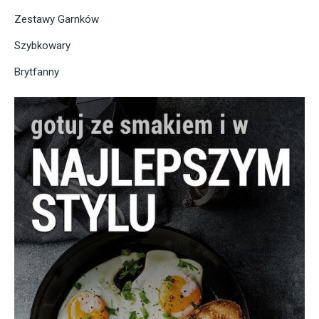
Zestawy Garnków
Szybkowary
Brytfanny