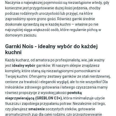
Naczynia o największej pojemności są niezastąpione wtedy, gdy
konieczne jest przygotowanie dużej ilości jedzenia, choćby
podczas rodzinnych uroczystości lub przyjęć, na które
zaprosiliśmy spore grono gości. Również garnki średnie
doskonale sprawdzą się w każdej kuchni — właśnie po nie
najczęściej sięga większość osób, które regularnie pichcą w
domowym zaciszu.
Garnki Nois - idealny wybór do każdej
kuchni
Każdy kucharz, od amatora po profesjonalistę, wie, jak ważny
jest
idealny wybór
garnków. W naszym sklepie znajdziesz
komplety, które staną się niezastąpionymi pomocnikami w
Twojej kuchni. Oferujemy zestawy garnków ze stali nierdzewnej,
cenione za trwałość i elegancki wygląd, ale to nie wszystko! Dla
miłośników zdrowego gotowania i łatwego czyszczenia mamy
również propozycje z wysokiej jakości
powłoką
nieprzywierającą (GREBLON C3+)
, która minimalizuje użycie
tłuszczu i zapobiega przypalaniu potraw. Niezależnie od tego,
czy planujesz
smażenie
soczystych steków, gotowanie
aromatycznych zup dla całej rodziny, czy przygotowywanie