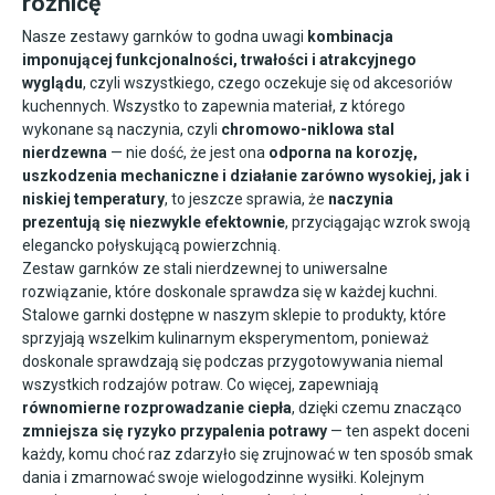
różnicę
Nasze zestawy garnków to godna uwagi
kombinacja
imponującej funkcjonalności, trwałości i atrakcyjnego
wyglądu
, czyli wszystkiego, czego oczekuje się od
akcesoriów
kuchennych
. Wszystko to zapewnia materiał, z którego
wykonane są naczynia, czyli
chromowo-niklowa stal
nierdzewna
— nie dość, że jest ona
odporna na korozję,
uszkodzenia mechaniczne i działanie zarówno wysokiej, jak i
niskiej temperatury
, to jeszcze sprawia, że
naczynia
prezentują się niezwykle efektownie
, przyciągając wzrok swoją
elegancko połyskującą powierzchnią.
Zestaw garnków ze stali nierdzewnej to uniwersalne
rozwiązanie, które doskonale sprawdza się w każdej kuchni.
Stalowe garnki dostępne w naszym sklepie to produkty, które
sprzyjają wszelkim kulinarnym eksperymentom, ponieważ
doskonale sprawdzają się podczas przygotowywania niemal
wszystkich rodzajów potraw. Co więcej, zapewniają
równomierne rozprowadzanie ciepła
, dzięki czemu znacząco
zmniejsza się ryzyko przypalenia potrawy
— ten aspekt doceni
każdy, komu choć raz zdarzyło się zrujnować w ten sposób smak
dania i zmarnować swoje wielogodzinne wysiłki. Kolejnym