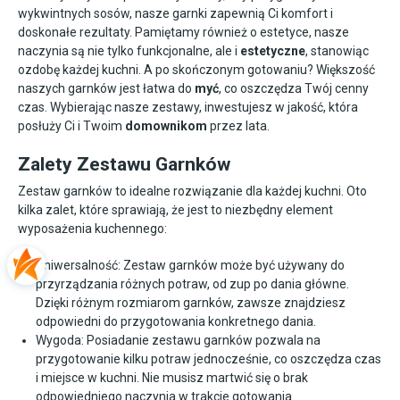
wykwintnych sosów, nasze garnki zapewnią Ci komfort i
doskonałe rezultaty. Pamiętamy również o estetyce, nasze
naczynia są nie tylko funkcjonalne, ale i
estetyczne
, stanowiąc
ozdobę każdej kuchni. A po skończonym gotowaniu? Większość
naszych garnków jest łatwa do
myć
, co oszczędza Twój cenny
czas. Wybierając nasze zestawy, inwestujesz w jakość, która
posłuży Ci i Twoim
domownikom
przez lata.
Zalety Zestawu Garnków
Zestaw garnków to idealne rozwiązanie dla każdej kuchni. Oto
kilka zalet, które sprawiają, że jest to niezbędny element
wyposażenia kuchennego:
Uniwersalność: Zestaw garnków może być używany do
przyrządzania różnych potraw, od zup po dania główne.
Dzięki różnym rozmiarom garnków, zawsze znajdziesz
odpowiedni do przygotowania konkretnego dania.
Wygoda: Posiadanie zestawu garnków pozwala na
przygotowanie kilku potraw jednocześnie, co oszczędza czas
i miejsce w kuchni. Nie musisz martwić się o brak
odpowiedniego naczynia w trakcie gotowania.