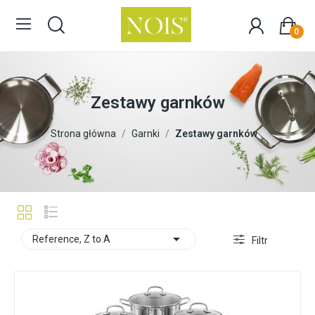
0
Zestawy garnków
Strona główna
Garnki
Zestawy garnków

Reference, Z to A
Filtr