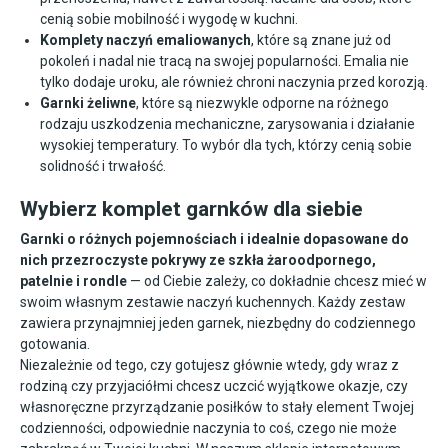
cenią sobie mobilność i wygodę w kuchni.
Komplety naczyń emaliowanych
, które są znane już od
pokoleń i nadal nie tracą na swojej popularności. Emalia nie
tylko dodaje uroku, ale również chroni naczynia przed korozją.
Garnki żeliwne
, które są niezwykle odporne na różnego
rodzaju uszkodzenia mechaniczne, zarysowania i działanie
wysokiej temperatury. To wybór dla tych, którzy cenią sobie
solidność i trwałość.
Wybierz komplet garnków dla siebie
Garnki o różnych pojemnościach i idealnie dopasowane do
nich przezroczyste pokrywy ze szkła żaroodpornego,
patelnie
i rondle
— od Ciebie zależy, co dokładnie chcesz mieć w
swoim własnym zestawie naczyń kuchennych. Każdy zestaw
zawiera przynajmniej jeden garnek, niezbędny do codziennego
gotowania.
Niezależnie od tego, czy gotujesz głównie wtedy, gdy wraz z
rodziną czy przyjaciółmi chcesz uczcić wyjątkowe okazje, czy
własnoręczne przyrządzanie posiłków to stały element Twojej
codzienności, odpowiednie naczynia to coś, czego nie może