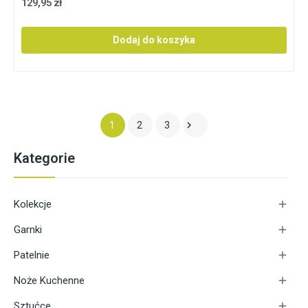
129,95 zł
Dodaj do koszyka

1
2
3
Kategorie

Kolekcje

Garnki

Patelnie

Noże Kuchenne

Sztućce