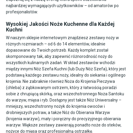
najbardziej wymagających użytkowników – od amatorów po
profesjonalistów.
Wysokiej Jakości Noże Kuchenne dla Każdej
Kuchni
W naszym sklepie internetowym znajdziesz zestawy noży w
różnych rozmiarach – od 6 do 14 elementów, idealnie
dopasowane do Twoich potrzeb. Każdy komplet został
skomponowany tak, aby zapewnić różnorodność noży do
wszystkich kulinarnych zadań. W skład zestawów wchodzi
między innymi Nóż Szefa Kuchni (lub Duży Nóż Szefa), który jest
podstawą każdego zestawu noży, idealny do siekania i ogólnego
krojenia. Nie zabraknie również Noża do Krojenia Pieczywa
(chleba) z ząbkowanym ostrzem, który z łatwością poradzi
sobie z chrupiącą skórką, oraz wszechstronnego Noża Santoku
do warzyw, mięsa i ryb. Dostępny jest także Nóż Uniwersalny –
mniejszy, wszechstronny nożyk do krojenia owoców i
drobniejszych potraw, a także Nóż do Obierania Warzyw
(krojenia warzyw), mały i poręczny do precyzyjnego obierania
warzyw. Większe zestawy zawierają ponadto noże do steków,
nożyce do mięsa oraz profesjonalną ostrzałkę.