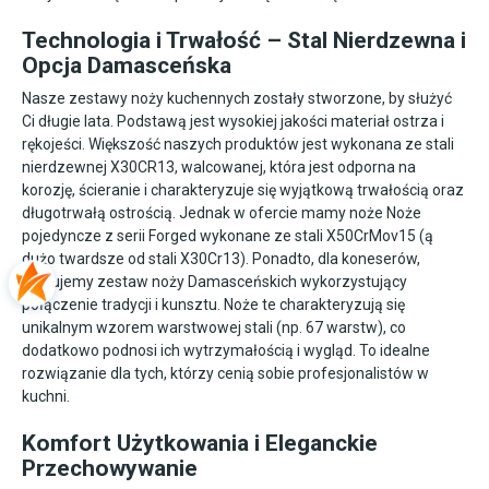
Technologia i Trwałość – Stal Nierdzewna i
Opcja Damasceńska
Nasze zestawy noży kuchennych zostały stworzone, by służyć
Ci długie lata. Podstawą jest wysokiej jakości materiał ostrza i
rękojeści. Większość naszych produktów jest wykonana ze stali
nierdzewnej X30CR13, walcowanej, która jest odporna na
korozję, ścieranie i charakteryzuje się wyjątkową trwałością oraz
długotrwałą ostrością. Jednak w ofercie mamy noże Noże
pojedyncze z serii Forged wykonane ze stali X50CrMov15 (ą
dużo twardsze od stali X30Cr13). Ponadto, dla koneserów,
oferujemy
zestaw noży Damasceńskich
wykorzystujący
połączenie tradycji i kunsztu. Noże te charakteryzują się
unikalnym wzorem warstwowej stali (np. 67 warstw), co
dodatkowo podnosi ich wytrzymałością i wygląd. To idealne
rozwiązanie dla tych, którzy cenią sobie profesjonalistów w
kuchni.
Komfort Użytkowania i Eleganckie
Przechowywanie