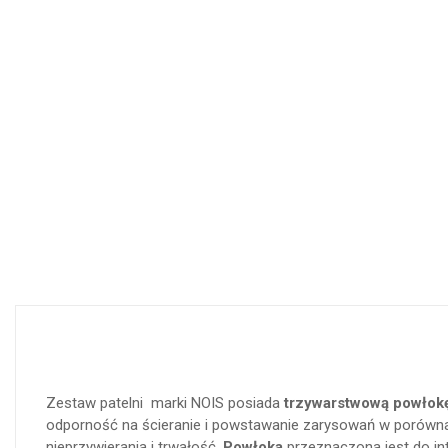
Zestaw patelni marki NOIS posiada
trzywarstwową powłok
odporność na ścieranie i powstawanie zarysowań w porównan
nieprzywierania i trwałość.
Powłoka
przeznaczona jest do in