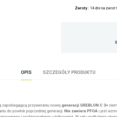
Zwroty
14 dni na zwrot
S
OPIS
SZCZEGÓŁY PRODUKTU
ę
zapobiegającą przywieraniu nowej
generacji GREBLON C 3+
niemi
iu do powłok poprzedniej generacji.
Nie zawiera PFOA
i jest wzm
tensywnego i profesjonalnego użytkowania. W celu wydłużenia okre