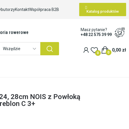
ybutorzy
Kontakt
Współpraca B2B
Katalog produktów
Masz pytanie?
oria rowerowe
+48 22 575 39 99
Wszędzie
0,00 zł
0
0
 24, 28cm NOIS z Powłoką
reblon C 3+