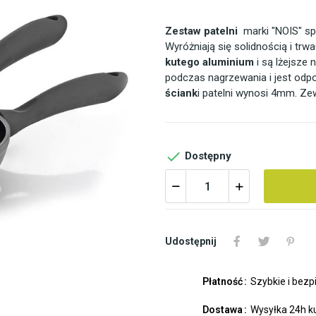
Zestaw patelni
marki "NOIS" spe
Wyróżniają się solidnością i tr
kutego aluminium
i są lżejsze 
podczas nagrzewania i jest odp
ściank
i patelni wynosi 4mm. Ze

Dostępny
Udostępnij
Płatność
Szybkie i bezp
Dostawa
Wysyłka 24h k