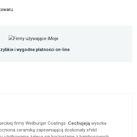
 towaru
zybkie i wygodne płatności on-line
eckiej firmy Weilburger Coatings.
Cechuje
ją
wysoka
ocniona ceramiką zapewniającą doskonały efekt
su użytkowania zaleca się korzystanie z bambusowych,