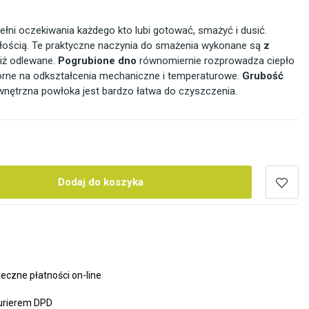
łni oczekiwania każdego kto lubi gotować, smażyć i dusić.
wałością. Te praktyczne naczynia do smażenia wykonane są
z
niż odlewane.
Pogrubione dno
równomiernie rozprowadza ciepło
orne na odkształcenia mechaniczne i temperaturowe.
Grubość
wnętrzna powłoka jest bardzo łatwa do czyszczenia.
Dodaj do koszyka
ieczne płatności on-line
urierem DPD