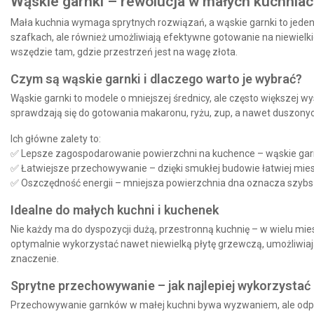
Wąskie garnki – rewolucja w małych kuchnia
Mała kuchnia wymaga sprytnych rozwiązań, a
wąskie garnki
to jeden
szafkach, ale również umożliwiają
efektywne gotowanie na niewielk
wszędzie tam, gdzie przestrzeń jest na wagę złota.
Czym są wąskie garnki i dlaczego warto je wybrać?
Wąskie garnki to modele o
mniejszej średnicy
, ale często
większej wy
sprawdzają się do gotowania makaronu, ryżu, zup, a nawet duszony
Ich główne zalety to:
✅
Lepsze zagospodarowanie powierzchni na kuchence
– wąskie garn
✅
Łatwiejsze przechowywanie
– dzięki smukłej budowie łatwiej mie
✅
Oszczędność energii
– mniejsza powierzchnia dna oznacza szybsz
Idealne do małych kuchni i kuchenek
Nie każdy ma do dyspozycji dużą, przestronną kuchnię – w wielu mies
optymalnie wykorzystać nawet niewielką płytę grzewczą
, umożliwia
znaczenie.
Sprytne przechowywanie – jak najlepiej wykorzystać
Przechowywanie garnków w małej kuchni bywa wyzwaniem, ale odpo