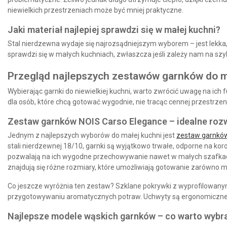
niewielkich przestrzeniach może być mniej praktyczne.
Jaki materiał najlepiej sprawdzi się w małej kuchni?
Stal nierdzewna wydaje się najrozsądniejszym wyborem – jest lekka
sprawdzi się w małych kuchniach, zwłaszcza jeśli zależy nam na sz
Przegląd najlepszych zestawów garnków do m
Wybierając garnki do niewielkiej kuchni, warto zwrócić uwagę na i
dla osób, które chcą gotować wygodnie, nie tracąc cennej przestrzeni
Zestaw garnków NOIS Carso Elegance – idealne rozw
Jednym z najlepszych wyborów do małej kuchni jest
zestaw garnków
stali nierdzewnej 18/10
, garnki są wyjątkowo trwałe, odporne na kor
pozwalają na ich wygodne przechowywanie nawet w małych szafk
znajdują się różne rozmiary, które umożliwiają gotowanie zarówno mni
Co jeszcze wyróżnia ten zestaw?
Szklane pokrywki z wyprofilowan
przygotowywaniu aromatycznych potraw. Uchwyty są
ergonomiczne
Najlepsze modele wąskich garnków – co warto wybr