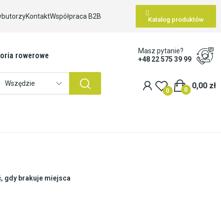
ybutorzy
Kontakt
Współpraca B2B
Katalog produktów
Masz pytanie?
oria rowerowe
+48 22 575 39 99
Wszędzie
0,00 zł
0
0
ć, gdy brakuje miejsca