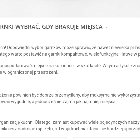
ARNKI WYBRAĆ, GDY BRAKUJE MIEJSCA -
ch! Odpowiedni wybór garnków może sprawić, że nawet niewielka przest
latego warto postawić na garnki kompaktowe, wielofunkcyjne i łatwe w
e zagospodarować miejsce na kuchence i w szafkach? W tym artykule zn
e w ograniczonej przestrzeni.
posażenia powinien być dobrze przemyślany, aby maksymalnie wykorzys
wać wygodnie, a jednocześnie zajmą jak najmniej miejsca.
rganizację kuchni. Dlatego, zamiast kupować wiele pojedynczych nacz
unikniesz nadmiaru sprzętu, a Twoja kuchnia stanie się bardziej uporz