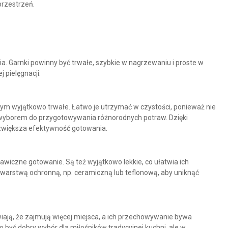
przestrzeń.
a. Garnki powinny być trwałe, szybkie w nagrzewaniu i proste w
 pielęgnacji.
y tym wyjątkowo trwałe. Łatwo je utrzymać w czystości, ponieważ nie
 wyborem do przygotowywania różnorodnych potraw. Dzięki
 zwiększa efektywność gotowania.
kawiczne gotowanie. Są też wyjątkowo lekkie, co ułatwia ich
warstwą ochronną, np. ceramiczną lub teflonową, aby uniknąć
ają, że zajmują więcej miejsca, a ich przechowywanie bywa
 być dobry wybór dla miłośników tradycyjnej kuchni, ale w