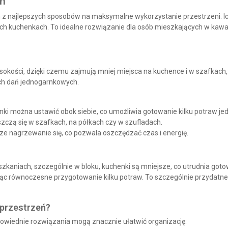
ch
 z najlepszych sposobów na maksymalne wykorzystanie przestrzeni. Ich
ich kuchenkach
. To idealne rozwiązanie dla osób mieszkających w kaw
sokości
, dzięki czemu zajmują mniej miejsca na kuchence i w szafkach,
ch dań jednogarnkowych.
ki można ustawić obok siebie, co umożliwia gotowanie kilku potraw jed
szczą się w szafkach, na półkach czy w szufladach.
e nagrzewanie się, co pozwala oszczędzać czas i energię.
zkaniach, szczególnie w bloku, kuchenki są mniejsze, co utrudnia goto
jąc równoczesne przygotowanie kilku potraw. To szczególnie przydatn
 przestrzeń?
wiednie rozwiązania mogą znacznie ułatwić organizację: