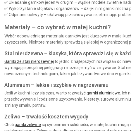
✅ Układanie garnków jeden w drugim
– wąskie modele świetnie nada
✅ Wykorzystanie stojaków i organizerów
– dzięki nim garnki można
✅ Odpinane uchwyty
– ułatwiają przechowywanie, eliminując proble
Materiały – co wybrać w małej kuchni?
Wybór odpowiedniego materiału garnków jest kluczowy w małej kuchni
czyszczeniu. Niektóre materiały sprawdzą się lepiej w ograniczonej p
Stal nierdzewna – klasyka, która sprawdzi się w każd
Garnki ze stali nierdzewnej
to jedno z najlepszych rozwiązań do niewi
wymagają specjalnej pielęgnacji i można je myć w zmywarce. Stal 
nowoczesnym technologiom, takim jak trzywarstwowe dno w garnk
Aluminium – lekkie i szybkie w nagrzewaniu
Jeśli w kuchni liczy się czas, warto rozważyć
garnki aluminiowe
. Ich
przechowywanie i codzienne użytkowanie. Niestety, surowe alumini
zmiany smaku potraw.
Żeliwo – trwałość kosztem wygody
Choć
garnki żeliwne
są synonimem solidności, w małej kuchni mogą 
problematyczne. Żeliwo jednak długo utrzymuje ciepło, dzięki czemu 