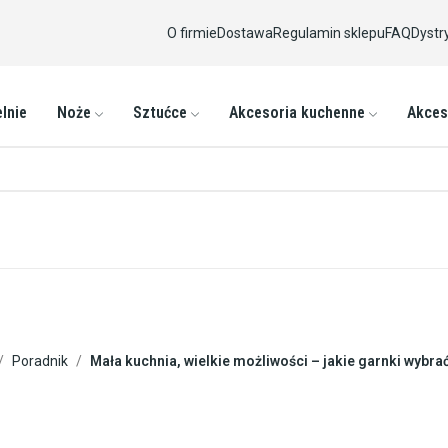
O firmie
Dostawa
Regulamin sklepu
FAQ
Dystr
lnie
Noże
Sztućce
Akcesoria kuchenne
Akces
Poradnik
Mała kuchnia, wielkie możliwości – jakie garnki wybra