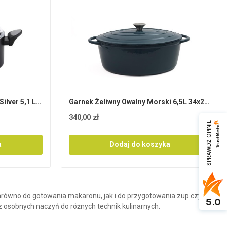
Garnek 24cm z pokrywą NOIS Silver 5,1 L z...
Garnek Żeliwny Owalny Morski 6,5L 34x26 cm NOIS...
340,00 zł
SPRAWDŹ OPINIE
a
Dodaj do koszyka
arówno do gotowania makaronu, jak i do przygotowania zup czy
5.0
osobnych naczyń do różnych technik kulinarnych.