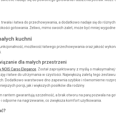
, trwała i łatwa do przechowywania, a dodatkowo nadaje się do różnyc
ybkości gotowania. Żeliwo, mimo swoich zalet, może być mniej wygodne 
ałych kuchni
ch funkcjonalność, możliwość łatwego przechowywania oraz jakość wyk
.
iązanie dla małych przestrzeni
 NOIS Carso Elegance
. Został zaprojektowany z myślą o maksymalnej 
ozję i łatwe do utrzymania w czystości. Największą zaletą tego zestawu 
ach. Dodatkowo
warstwowe dno
zapewnia szybkie i równomierne rozpro
ejszych porcji, jak i większych posiłków dla rodziny.
ym rantem
gwarantują szczelność, a brak otworu na parę pozwala na got
 i odporne na nagrzewanie
, co zwiększa komfort użytkowania.
ać?