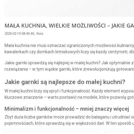
MAŁA KUCHNIA, WIELKIE MOŻLIWOŚCI – JAKIE G
2025-02-19 08:40:40,
Nois
Mała kuchnia nie musi oznaczać ograniczonych możliwości kulinarny
kawalerkach czy domkach letniskowych liczy się każdy centymetr, d
Jakie garnki sprawdzą się najlepiej w małej kuchni? Jak optymalni
rozwiązania – w tym
wąskie garnki
, które zrewolucjonizują gotowani
Jakie garnki są najlepsze do małej kuchni?
W małej kuchni liczy się spryt i funkcjonalność. Każdy element wy
kluczowe znaczenie – warto postawić na modele, które pozwolą goto
Minimalizm i funkcjonalność – mniej znaczy więcej
Zbyt duża liczba garnków może prowadzić do bałaganu i utrudniać o
pojemnościach
, które sprawdzą się w większości dań. W ten sposób 