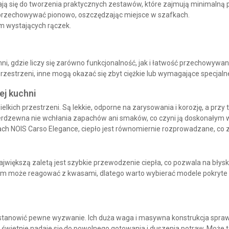
ją się do tworzenia praktycznych zestawów, które zajmują minimalną 
 przechowywać pionowo, oszczędzając miejsce w szafkach.
m wystających rączek.
, gdzie liczy się zarówno funkcjonalność, jak i łatwość przechowywani
rzestrzeni, inne mogą okazać się zbyt ciężkie lub wymagające specjalnej
ej kuchni
elkich przestrzeni. Są lekkie, odporne na zarysowania i korozję, a prz
nierdzewna nie wchłania zapachów ani smaków, co czyni ją doskonałym
ach
NOIS Carso Elegance
, ciepło jest równomiernie rozprowadzane, co
 największą zaletą jest szybkie przewodzenie ciepła, co pozwala na błys
um może reagować z kwasami, dlatego warto wybierać modele pokryte 
stanowić pewne wyzwanie. Ich duża waga i masywna konstrukcja sprawi
świetnie nadaje się do powolnego gotowania i duszenia potraw. Może to